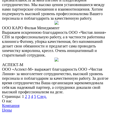
признательность за многолетнее и плодотворное
сотрудничество. Мы высоко ценим установившиеся между
нами партнерские отношения и взаимоотношения. Хотим
подчеркнуть высокий уровень профессионализма Вашего
персонала и поблагодарить за качественную работу.
ООО КАРО Фильм Менеджмент
Выражаем искреннюю благодарность ООО «Чистая линия»
СПб за профессиональную работу, а в частности работника
клининга Фатиму, уборка качественная, без напоминаний
делает свои обязанности и предлагает сама проводить
химчистку ковролина, кресел. Очень инициативный и
старательный сотрудник.
АСПЕКТ-М
ООО «Аспект-М» выражает благодарность ООО «Чистая
Линия» за многолетнее сотрудничество, высокий уровень
персонала и поблагодарим за качественную работу. За долгое
время сотрудничества Ваша организация зарекомендовала
себя как надежный партнер, а сотрудники доказали свой
высокий профессионализм на деле.
Страницы:
1
2
3
4
5
След.
О нас
Компания
Цены