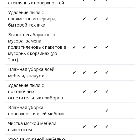
стеклянных поверхностей
Удаление пыли с
предметов интерьера,
✔
✔
✔
бытовой техники
Вынос негабаритного
мусора, замена
полиэтиленовых пакетов в
✔
✔
✔
✔
мусорных корзинах (до
2шт)
Влажная уборка всей
✔
✔
✔
✔
мебели, снаружи
Удаление пыли с
потолочных
✔
✔
✔
осветительных приборов
Влажная уборка
✔
поверхности всей мебели
Чистка мягкой мебели
✔
✔
✔
пылесосом
Уход за кожаной мебелью