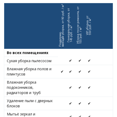
вающая уборка, от 90 руб. / м²
Уборка после ремонта, от
Генеральная уборка, от
VIP уборка, от
550 руб. / м²
145 руб. / м²
155 руб. / м²
Поддержи-
Во всех помещениях
✔
✔
✔
Сухая уборка пылесосом
Влажная уборка полов и
✔
✔
✔
✔
плинтусов
Влажная уборка
подоконников,
✔
✔
✔
радиаторов и труб
Удаление пыли с дверных
✔
✔
✔
блоков
Мытьё зеркал и
✔
✔
✔