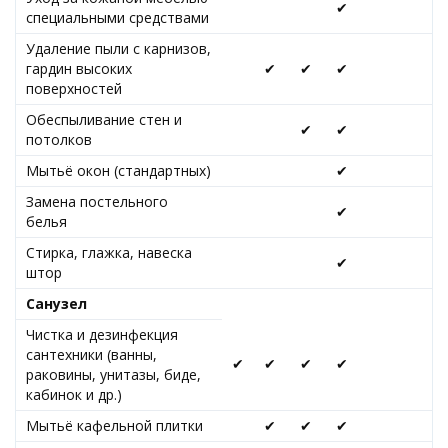
✔
специальными средствами
Удаление пыли с карнизов,
гардин высоких
✔
✔
✔
поверхностей
Обеспыливание стен и
✔
✔
потолков
Мытьё окон (стандартных)
✔
Замена постельного
✔
белья
Стирка, глажка, навеска
✔
штор
Санузел
Чистка и дезинфекция
сантехники (ванны,
✔
✔
✔
✔
раковины, унитазы, биде,
кабинок и др.)
Мытьё кафельной плитки
✔
✔
✔