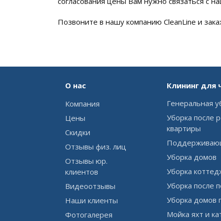
согласования цены Вам нужно связаться с 
Позвоните в нашу компанию CleanLine и зак
О нас
Клининг для 
Генеральная у
Компания
Уборка после 
Цены
квартиры
Скидки
Поддерживающ
Отзывы физ. лиц
Уборка домов
Отзывы юр.
Уборка коттед
клиентов
Уборка после 
Видеоотзывы
Уборка домов 
Наши клиенты
Мойка яхт и к
Фотогалерея