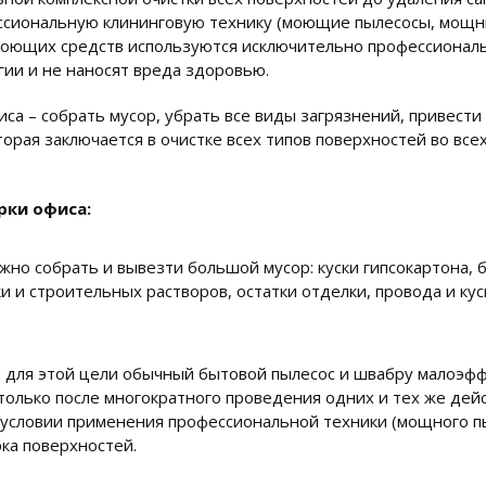
ссиональную клининговую технику (моющие пылесосы, мощн
моющих средств используются исключительно профессиональ
ии и не наносят вреда здоровью.
а – собрать мусор, убрать все виды загрязнений, привести 
оторая заключается в очистке всех типов поверхностей во вс
рки офиса:
ужно собрать и вывезти большой мусор: куски гипсокартона, 
ки и строительных растворов, остатки отделки, провода и ку
ь для этой цели обычный бытовой пылесос и швабру малоэф
олько после многократного проведения одних и тех же дейс
словии применения профессиональной техники (мощного пыл
ка поверхностей.