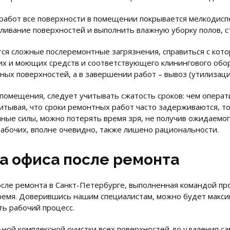
абот все поверхности в помещении покрывается мелкодисп
ивание поверхностей и выполнить влажную уборку полов, ст
тся сложные послеремонтные загрязнения, справиться с кот
х и моющих средств и соответствующего клинингового обор
ных поверхностей, а в завершении работ – вывоз (утилизаци
омещения, следует учитывать сжатость сроков: чем операт
итывая, что сроки ремонтных работ часто задерживаются, то
нные силы, можно потерять время зря, не получив ожидаемо
бочих, вполне очевидно, также лишено рациональности.
а офиса после ремонта
сле ремонта в Санкт-Петербурге, выполненная командой п
 время. Доверившись нашим специалистам, можно будет макс
ь рабочий процесс.
ьной комплексной очистки всех поверхностей до удаления с