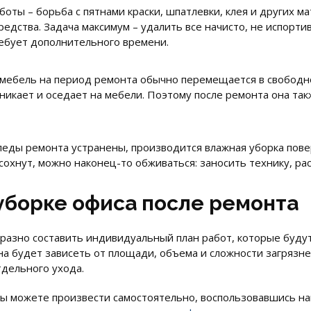
боты – борьба с пятнами краски, шпатлевки, клея и других м
едства. Задача максимум – удалить все начисто, не испорт
ребует дополнительного времени.
 мебель на период ремонта обычно перемещается в свободн
никает и оседает на мебели. Поэтому после ремонта она так
 следы ремонта устранены, производится влажная уборка по
ысохнут, можно наконец-то обживаться: заносить технику, ра
уборке офиса после ремонта
разно составить индивидуальный план работ, которые будут
на будет зависеть от площади, объема и сложности загрязн
дельного ухода.
Вы можете произвести самостоятельно, воспользовавшись 