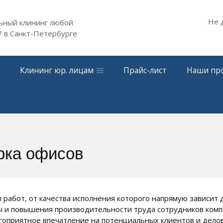
Не 
ьный клининг любой
7
в Санкт-Петербурге
Клининг юр. лицам
Прайс-лист
Наши пр
рка офисов
 работ, от качества исполнения которого напрямую зависит
ы и повышения производительности труда сотрудников компа
оприятное впечатление на потенциальных клиентов и дело