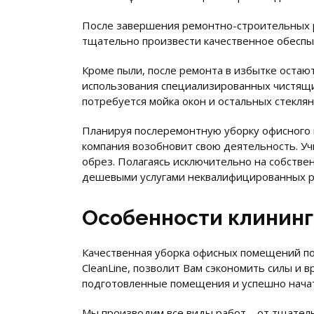
После завершения ремонтно-строительных р
тщательно произвести качественное обеспыл
Кроме пыли, после ремонта в избытке остаю
использования специализированных чистящи
потребуется мойка окон и остальных стеклян
Планируя послеремонтную уборку офисного п
компания возобновит свою деятельность. Уч
обрез. Полагаясь исключительно на собстве
дешевыми услугами неквалифицированных ра
Особенности клининг
Качественная уборка офисных помещений по
CleanLine, позволит Вам сэкономить силы и
подготовленные помещения и успешно начат
Мы производим все виды работ – от тщател