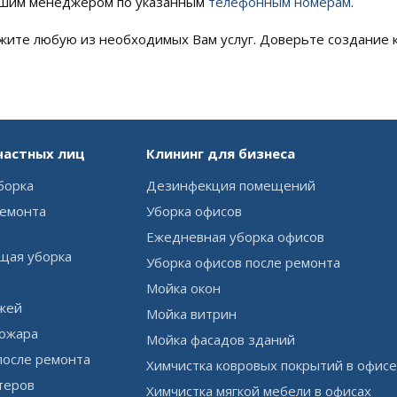
нашим менеджером по указанным
телефонным номерам
.
ажите любую из необходимых Вам услуг. Доверьте создание 
частных лиц
Клининг для бизнеса
борка
Дезинфекция помещений
ремонта
Уборка офисов
Ежедневная уборка офисов
ая уборка
Уборка офисов после ремонта
Мойка окон
жей
Мойка витрин
пожара
Мойка фасадов зданий
после ремонта
Химчистка ковровых покрытий в офис
атеров
Химчистка мягкой мебели в офисах