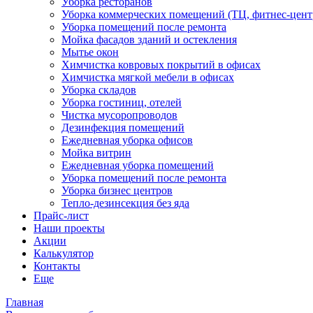
Уборка ресторанов
Уборка коммерческих помещений (ТЦ, фитнес-центр
Уборка помещений после ремонта
Мойка фасадов зданий и остекления
Мытье окон
Химчистка ковровых покрытий в офисах
Химчистка мягкой мебели в офисах
Уборка складов
Уборка гостиниц, отелей
Чистка мусоропроводов
Дезинфекция помещений
Ежедневная уборка офисов
Мойка витрин
Ежедневная уборка помещений
Уборка помещений после ремонта
Уборка бизнес центров
Тепло-дезинсекция без яда
Прайс-лист
Наши проекты
Акции
Калькулятор
Контакты
Еще
Главная